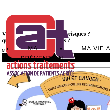
VIH ET CANCER : quels risques ?
quelles recommandations ?
MA
MA VIE 
Mise à jour :
06/08/2025
PRÉVENTION
LE VIH