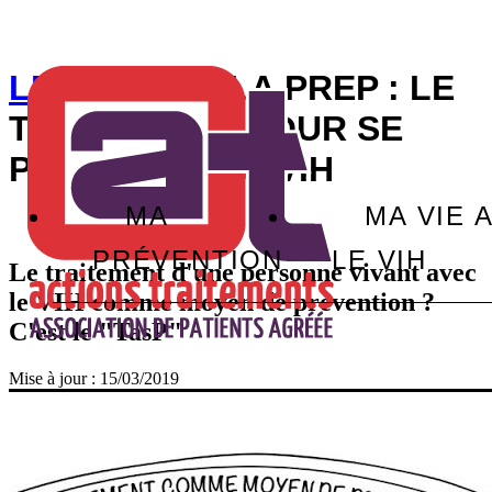
LES VIDÉOS
LA PREP : LE
TRAITEMENT POUR SE
PROTÉGER DU VIH
MA
MA VIE 
PRÉVENTION
LE VIH
Le traitement d'une personne vivant avec
le VIH comme moyen de prévention ?
C'est le "TasP"
Mise à jour :
15/03/2019