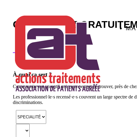
COMMANDEZ GRATUITEM
MA
Comment ça marche ?
À quoi ça sert ?
Cet annuaire est un outil qui vous permet de trouver, près de che
Les professionnel·le·s recensé·e·s couvrent un large spectre de di
discriminations.