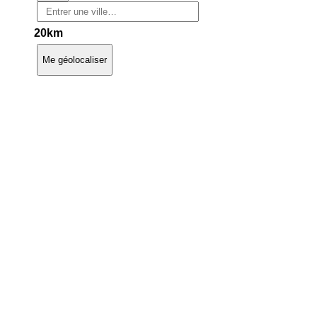
20km
Me géolocaliser