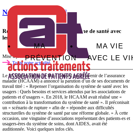
Notre actualité
Brèves
Repenser l’organisation du système de santé avec
les usagers-ères
MA
MA VIE
PRÉVENTION
AVEC LE VI
Mise à jour :
06/04/2026
Toute notre actualité
Le 20 février dernier, le Haut Conseil pour l’avenir de l’assurance
maladie (HCAAM) a annoncé la parution d’un de ses documents de
travail titré : « Repenser l’organisation du système de santé avec les
usagers : Quels besoins et services attendus par les associations de
patients et d’usagers ». En 2018, le HCAAM avait réalisé une «
contribution à la transformation du système de santé ». Il préconisait
un « scénario de rupture » afin de « répondre aux difficultés
structurelles du système de santé par une réforme globale. » À cette
occasion, une vingtaine d’associations représentant des patients-es et
usagers-ères du système de soins, dont AIDES, avait été
auditionnée. Voici quelques infos clés.