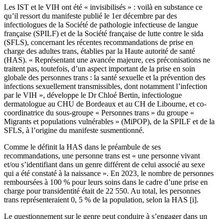
Les IST et le VIH ont été « invisibilisés » : voilà en substance ce
qu’il ressort du manifeste publié le 1er décembre par des
infectiologues de la Société de pathologie infectieuse de langue
française (SPILF) et de la Société française de lutte contre le sida
(SFLS), concernant les récentes recommandations de prise en
charge des adultes trans, établies par la Haute autorité de santé
(HAS). « Représentant une avancée majeure, ces préconisations ne
traitent pas, toutefois, d’un aspect important de la prise en soin
globale des personnes trans : la santé sexuelle et la prévention des
infections sexuellement transmissibles, dont notamment l’infection
par le VIH », développe le Dr Chloé Bertin, infectiologue
dermatologue au CHU de Bordeaux et au CH de Libourne, et co-
coordinatrice du sous-groupe « Personnes trans » du groupe «
Migrants et populations vulnérables » (MiPOP), de la SPILF et de la
SFLS, à l’origine du manifeste susmentionné.
Comme le définit la HAS dans le préambule de ses
recommandations, une personne trans est « une personne vivant
et/ou s’identifiant dans un genre différent de celui associé au sexe
qui a été constaté à la naissance ». En 2023, le nombre de personnes
remboursées à 100 % pour leurs soins dans le cadre d’une prise en
charge pour transidentité était de 22 550. Au total, les personnes
trans représenteraient 0, 5 % de la population, selon la HAS [i].
Le questionnement sur le genre peut conduire à s’engager dans un