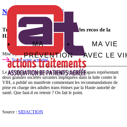
Notre actualité
Brèves
Transidentité : Les IST absentes des recos de la
HAS
MA
MA VIE
PRÉVENTION
AVEC LE VI
Mise à jour :
20/01/2026
Toute notre actualité
Le 1er décembre dernier, un groupe d’infectiologues représentant
deux grandes sociétés savantes impliquées dans la lutte contre le
VIH, a publié un manifeste commentant les recommandations de
prise en charge des adultes trans émises par la Haute autorité de
santé. Que faut-il en retenir ? On fait le point.
Source :
SIDACTION